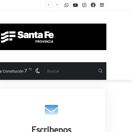
WhatsApp
Youtube
Instagram
Facebook
Sidebar
℃
7
Cambiar
Buscar
la Constitución
modo
Escribenos