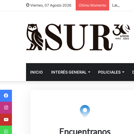
Laureano Ac
Viernes, 07 Agosto 2026
Último Momento
INICIO
INTERÉS GENERAL
POLICIALES
Facebook
Instagram
Youtube
WhatsApp
Encuentranos