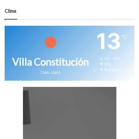
Clima
13
℃
Villa Constitución
13º - 13º%
35%
18.5 km/h
Cielo claro