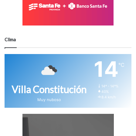
Clima
14
℃
Villa Constitución
14º - 14º%
40%
8.4 km/h
Muy nuboso