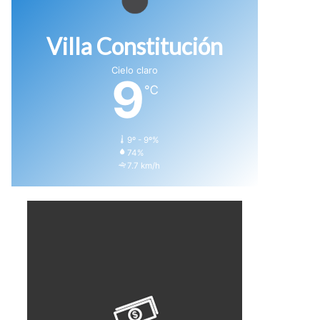
Villa Constitución
Cielo claro
9
℃
9º - 9º%
74%
7.7 km/h