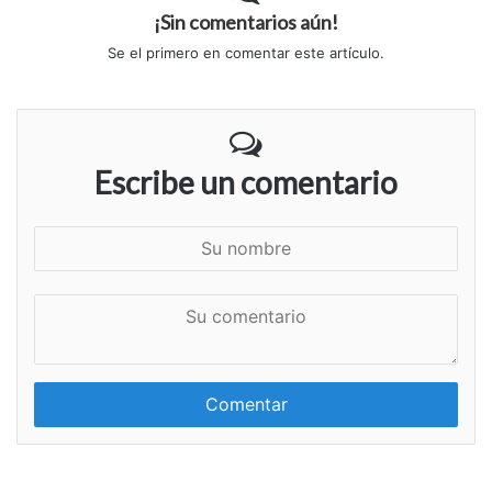
¡Sin comentarios aún!
Se el primero en comentar este artículo.
Escribe un comentario
S
u
n
S
o
u
m
c
b
o
r
m
e
e
n
t
a