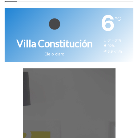
6
℃
Villa Constitución
6º - 6º%
92%
6.9 km/h
Cielo claro