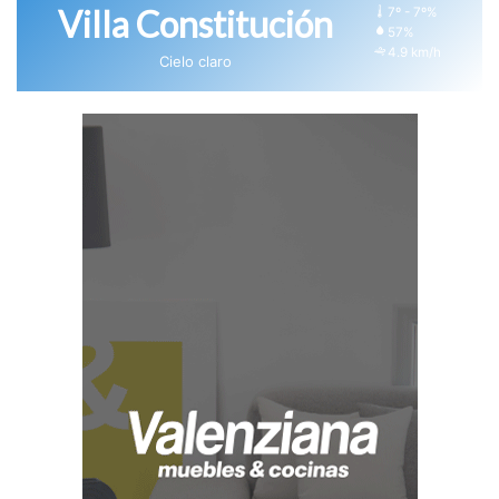
Villa Constitución
7º - 7º%
57%
4.9 km/h
Cielo claro