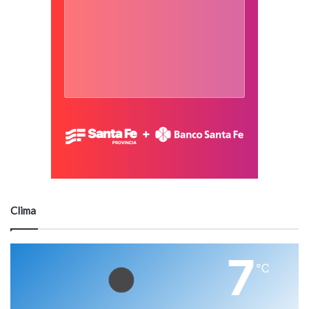
Clima
7
℃