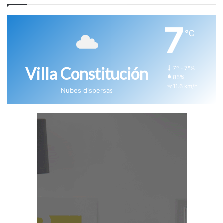
7
℃
Villa Constitución
7º - 7º%
85%
11.6 km/h
Nubes dispersas