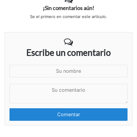
¡Sin comentarios aún!
Se el primero en comentar este artículo.
Escribe un comentario
S
u
n
S
o
u
m
c
b
o
r
m
e
e
n
t