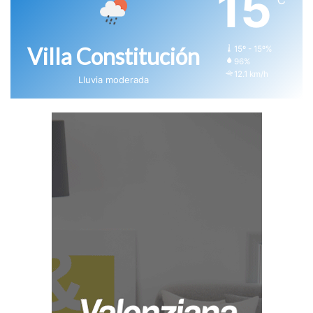
15
℃
Villa Constitución
15º - 15º%
96%
12.1 km/h
Lluvia moderada