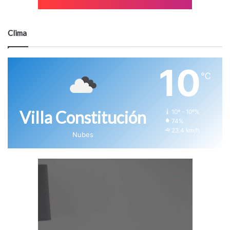
Clima
10
℃
Villa Constitución
10º - 10º%
74%
23.4 km/h
Nubes