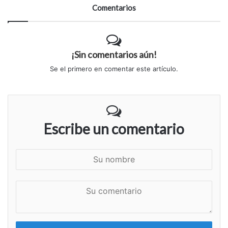
Comentarios
¡Sin comentarios aún!
Se el primero en comentar este artículo.
Escribe un comentario
S
u
n
S
o
u
m
c
b
o
r