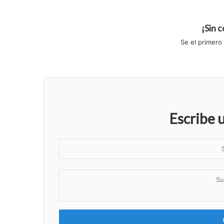
¡Sin 
Se el primero
Escribe 
S
u
n
S
o
u
m
c
b
o
r
m
e