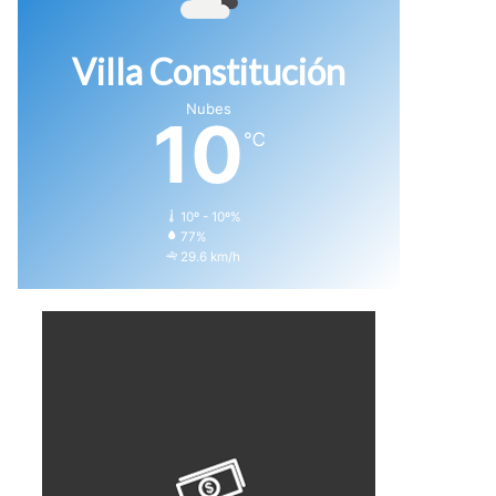
Villa Constitución
Nubes
10
℃
10º - 10º%
77%
29.6 km/h