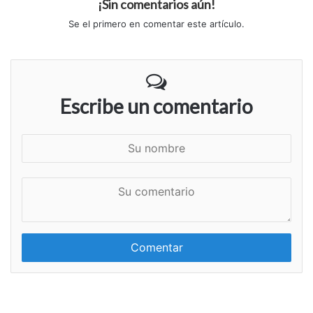
¡Sin comentarios aún!
Se el primero en comentar este artículo.
Escribe un comentario
S
u
n
S
o
u
m
c
b
o
r
m
e
e
n
t
a