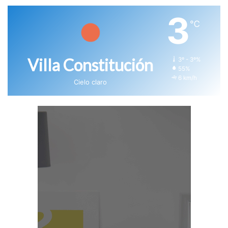
3
℃
Villa Constitución
3º - 3º%
55%
6 km/h
Cielo claro