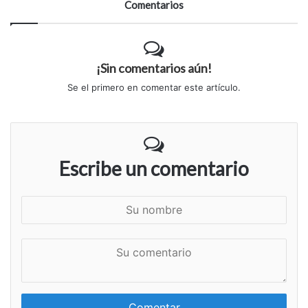
Comentarios
¡Sin comentarios aún!
Se el primero en comentar este artículo.
Escribe un comentario
S
u
n
S
o
u
m
c
b
o
r
m
e