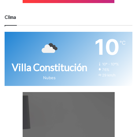
Clima
10
℃
Villa Constitución
10º - 10º%
76%
29 km/h
Nubes