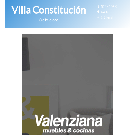
Villa Constitución
10º - 10º%
44%
7.3 km/h
Cielo claro