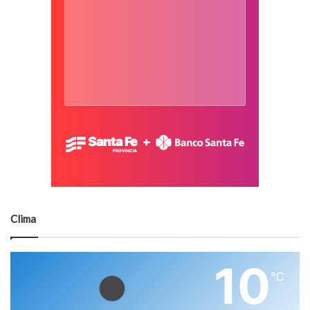
Clima
10
℃