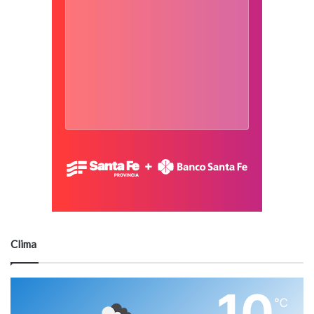
Clima
10
℃