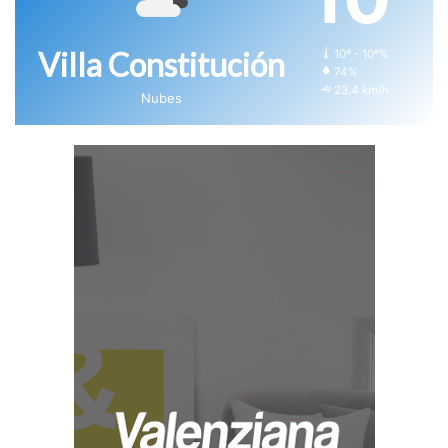
Villa Constitución
10º - 10º%
74%
23.4 km/h
Nubes