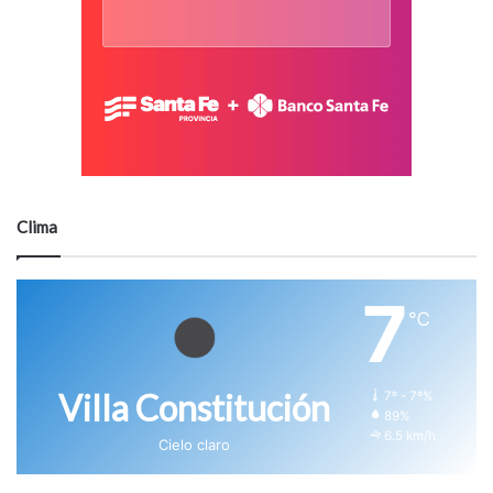
Clima
7
℃
Villa Constitución
7º - 7º%
89%
6.5 km/h
Cielo claro