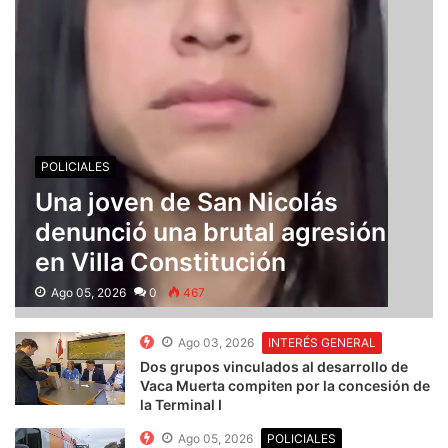
POLICIALES
Una joven de San Nicolás
denunció una brutal agresión
en Villa Constitución
Ago 05, 2026
0
467
Ago 03, 2026
INTERÉS GENERAL
Dos grupos vinculados al desarrollo de
Vaca Muerta compiten por la concesión de
la Terminal I
Ago 05, 2026
POLICIALES