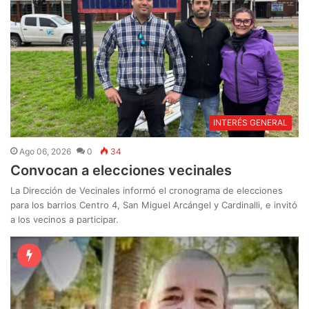
INTERÉS GENERAL
Ago 06, 2026
0
34
Convocan a elecciones vecinales
La Dirección de Vecinales informó el cronograma de elecciones
para los barrios Centro 4, San Miguel Arcángel y Cardinalli, e invitó
a los vecinos a participar.