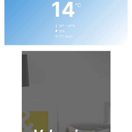
14
℃
14º - 14º%
31%
17.1 km/h