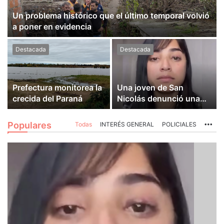
Un problema histórico que el último temporal volvió
a poner en evidencia
Destacada
Destacada
Prefectura monitorea la
Una joven de San
crecida del Paraná
Nicolás denunció una
brutal agresión en Villa
Constitución
Populares
Todas
INTERÉS GENERAL
POLICIALES
Mo