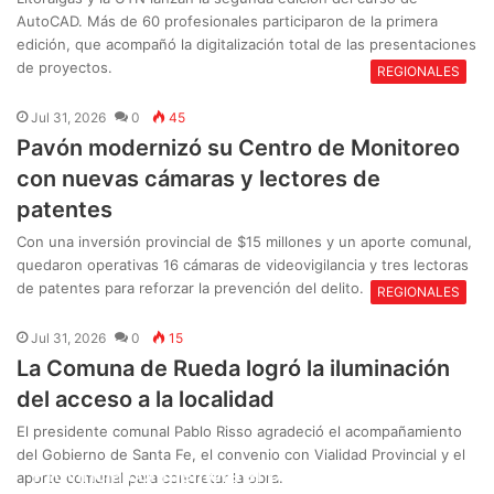
AutoCAD. Más de 60 profesionales participaron de la primera
edición, que acompañó la digitalización total de las presentaciones
de proyectos.
REGIONALES
Jul 31, 2026
0
45
Pavón modernizó su Centro de Monitoreo
con nuevas cámaras y lectores de
patentes
Con una inversión provincial de $15 millones y un aporte comunal,
quedaron operativas 16 cámaras de videovigilancia y tres lectoras
de patentes para reforzar la prevención del delito.
REGIONALES
Jul 31, 2026
0
15
La Comuna de Rueda logró la iluminación
del acceso a la localidad
El presidente comunal Pablo Risso agradeció el acompañamiento
del Gobierno de Santa Fe, el convenio con Vialidad Provincial y el
Provincia conmemora el Día Nacional de la
aporte comunal para concretar la obra.