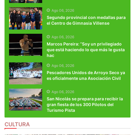
Ago 06, 2026
Segundo provincial con medallas para
el Centro de Gimnasia Villense
Ago 06, 2026
Marcos Pereira: “Soy un privilegiado
que está haciendo lo que más le gusta
hac
Ago 06, 2026
Pescadores Unidos de Arroyo Seco ya
es oficialmente una Asociación Civil
Ago 06, 2026
San Nicolás se prepara para recibir la
gran fiesta de los 300 Pilotos del
Turismo Pista
CULTURA