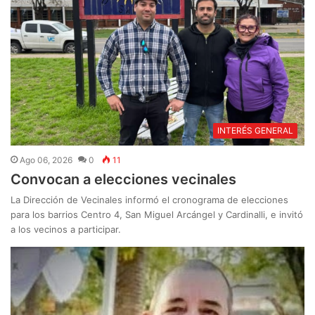
INTERÉS GENERAL
Ago 06, 2026
0
11
Convocan a elecciones vecinales
La Dirección de Vecinales informó el cronograma de elecciones
para los barrios Centro 4, San Miguel Arcángel y Cardinalli, e invitó
a los vecinos a participar.