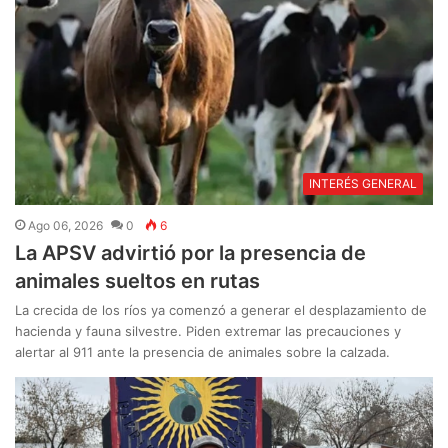
INTERÉS GENERAL
Ago 06, 2026
0
6
La APSV advirtió por la presencia de
animales sueltos en rutas
La crecida de los ríos ya comenzó a generar el desplazamiento de
hacienda y fauna silvestre. Piden extremar las precauciones y
alertar al 911 ante la presencia de animales sobre la calzada.