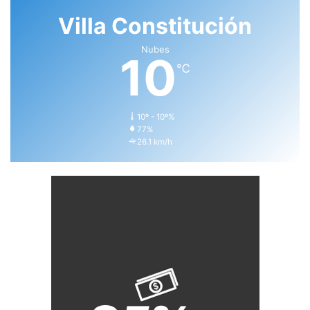
Villa Constitución
Nubes
10
℃
10º - 10º%
77%
26.1 km/h