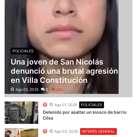
POLICIALES
Una joven de San Nicolás
denunció una brutal agresión
en Villa Constitución
Ago 05, 2026
0
289
Ago 01, 2026
POLICIALES
Detenido por asaltar un kiosco de barrio
Cilsa
Ago 03, 2026
INTERÉS GENERAL