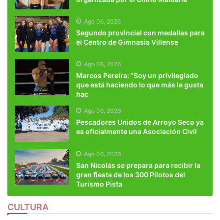
Ago 06, 2026
Segundo provincial con medallas para
el Centro de Gimnasia Villense
Ago 06, 2026
Marcos Pereira: “Soy un privilegiado
que está haciendo lo que más le gusta
hac
Ago 06, 2026
Pescadores Unidos de Arroyo Seco ya
es oficialmente una Asociación Civil
Ago 06, 2026
San Nicolás se prepara para recibir la
gran fiesta de los 300 Pilotos del
Turismo Pista
CULTURA