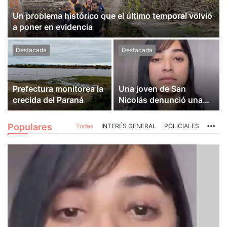
Un problema histórico que el último temporal volvió
a poner en evidencia
Destacada
Destacada
Prefectura monitorea la
Una joven de San
crecida del Paraná
Nicolás denunció una
brutal agresión en Villa
Constitución
Populares
Todas
INTERÉS GENERAL
POLICIALES
Mo