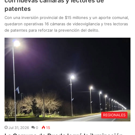
con nuevas cámaras y lectores de
patentes
Con una inversión provincial de $15 millones y un aporte comunal,
quedaron operativas 16 cámaras de videovigilancia y tres lectoras
de patentes para reforzar la prevención del delito.
REGIONALES
Jul 31, 2026
0
15