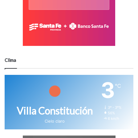
Clima
3
℃
Villa Constitución
3º - 3º%
56%
6 km/h
Cielo claro