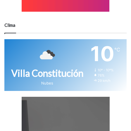
Clima
10
℃
Villa Constitución
10º - 10º%
76%
29 km/h
Nubes