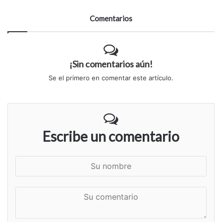
Comentarios
¡Sin comentarios aún!
Se el primero en comentar este artículo.
Escribe un comentario
S
u
n
S
o
u
m
c
b