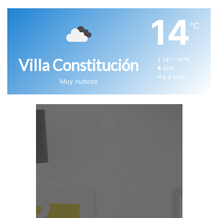
14
℃
Villa Constitución
14º - 14º%
40%
8.4 km/h
Muy nuboso