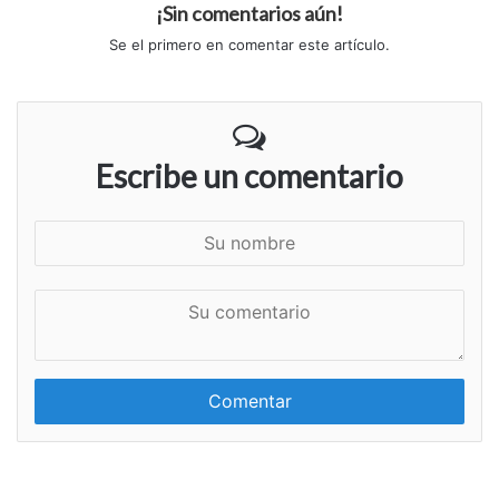
¡Sin comentarios aún!
Se el primero en comentar este artículo.
Escribe un comentario
S
u
n
S
o
u
m
c
b
o
r
m
e
e
n
t
a