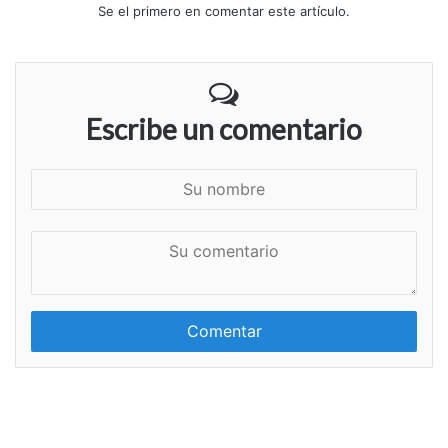
Se el primero en comentar este artículo.
Escribe un comentario
S
u
n
S
o
u
m
c
b
o
r
m
e
e
n
t
a
r