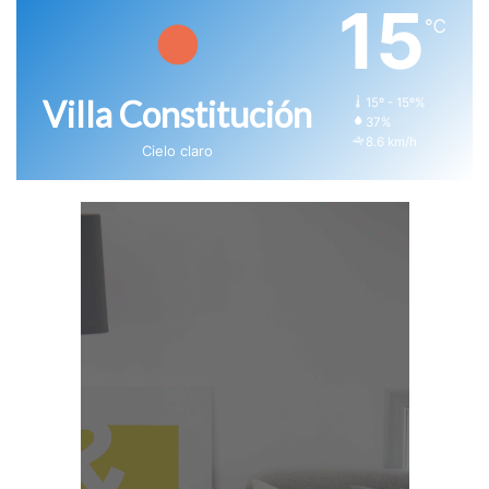
15
℃
Villa Constitución
15º - 15º%
37%
8.6 km/h
Cielo claro