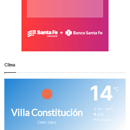
Clima
14
℃
Villa Constitución
14º - 14º%
45%
9.3 km/h
Cielo claro