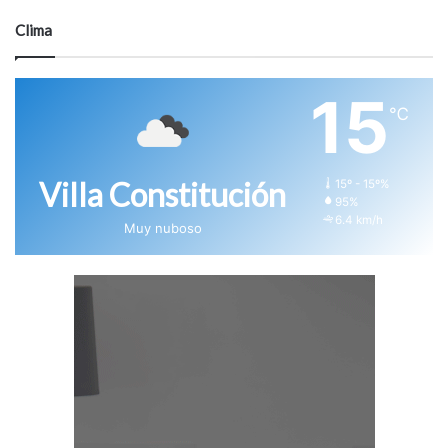
Clima
15
℃
Villa Constitución
15º - 15º%
95%
6.4 km/h
Muy nuboso