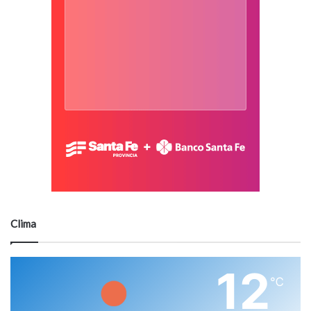
Clima
12
℃