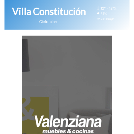
Villa Constitución
12º - 12º%
51%
7.6 km/h
Cielo claro